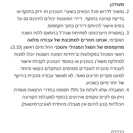
מעודכן
.
נמשיך לדרוש מכל הבאים בשערי הטכניון תו ירוק בתוקף או
בדיקת קורונה בתוקף. דיירי המעונות יכולים להיכנס גם על
בסיס אישור להיותם דיירים בתוך הקמפוס.
במסגרת היערכותנו לפתיחת שנה"ל בהתאם ללוח השנה
האקדמי,
אנחנו חוזרים למתכונת של עבודה מלאה
מהקמפוס של הסגל המנהלי והטכני
החל מיום ראשון (3.10).
ראשי המנהל בפקולטות וביחידות המטה השונות יוכלו לפנות
למחלקת משא"נ בטכניון או במוסד הטכניון לקבלת אישור
לעבודה מהבית לעובדים מסוימים הנתקלים בקושי מיוחד.
למעט מקרים חריגים מאוד, לא תאושר עבודה מהבית בהיקף
של יותר מיום בשבוע.
המגבלה שלא לעלות על 75% תפוסה בחדרי הרצאות מוסרת.
ניתן גם לקיים טקסים ואירועים בכפוף למגבלות הקורונה
הכלליות (נכון להיום אין מגבלה מיוחדת לאוניברסיטאות).
בברכה,