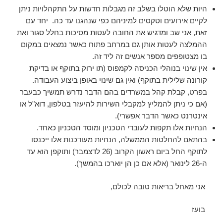
היות שלא הוטלו בשלב זה מגבלות חדשות על התקהלויות ניתן
לקיים אירועים וטקסים למיניהם כפי שנהגנו עד כה. יחד עם
זאת, אני שב ומדגיש את החובה לעטות מסיכות בחלל סגור ואת
ההמלצה לעטות אותן גם במרחב פתוח כאשר נמצאים במקום
בו מצטופפים מספר אנשים זה ליד זה.
אין שינוי בנוהלי הכניסה לקמפוס (תו ירוק בתוקף או בדיקת
קורונה שלילית בתוקף) ואין גם שינוי באופן ביצוע העבודה.
בפרט, קבלת קהל במשרדים בהם הדבר נדרש תמשיך כבעבר
(אם כי ניתן להמליץ למקבלי השירות להיעזר בטלפון, דוא"ל או
אינטרנט כאשר הדבר אפשרי).
הנחיות אלו תקפות לעובדי הטכניון ומוסד הטכניון כאחד.
בהתאם להחלטות הממשלה, הנחיות מעודכנות אלו ייכנסו
לתוקף החל ביום ראשון הקרוב (26 לדצמבר) ותוקפן הוא עד
ה-26 לינואר (אלא אם כן הן יוארכו בהמשך).
אני מאחל בריאות טובה לכולם,
בועז