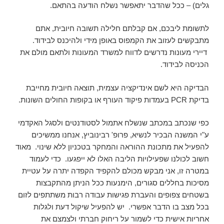
גלים) – ככל שהדבר יתאפשר נשלח הודעה בהתאם.
לתשומת ליבכם, אם קבלתם חלילה תשובה חיובית, אתם
מתבקשים לעזוב את הקמפוס באופן מידי ולהיכנס לבידוד.
דיירי מעונות נדרשים לדווח למשרד המעונות ולתאם מולם את
הכניסה לבידוד.
הבדיקה היא לשם אינדיקציה עצמית, תוצאה חיובית מחייבת
בדיקת
PCR
בעמדות פיקוד העורף או בקופות החולים השונות.
כפי שנכתב במכתב שנשלח אתמול לסטודנטים ולסגל האקדמי
ע"י המשנה הבכיר לנשיא, פרופ' רבינוביץ, אנחנו ממשיכים
להפעיל את מתכונת ההוראה והמחקר בטכניון ללא שינוי. מאוד
חשוב לכולנו שפעילויות הליבה האלו לא ייפגעו. כדי לעמוד
במטרה זו, אני מבקש מכולם להקפיד הקפדה יתרה על עטיית
מסיכות בחללים סגורים, הימנעות ככל הניתן מהתקבצות
בשטחים צפופים והעברת פגישות עבודה רבות משתתפים לזום
בכל מצב בו הדבר אפשרי. יש להפעיל שיקול דעת ולגלות
אחריות אישית כדי לשמור על ריחוק חברתי ולצמצם את