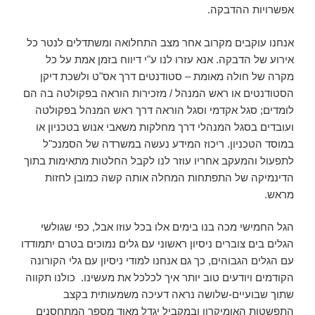
אפשרויות ההדבקה.
אנחנו עוקבים מקרוב אחר מצב התחלואה ומשתדלים לנטר כל
אירוע של הדבקה. אנא עזרו לנו ע"י דיווח בזמן אמת על כל
מקרה של חולה מאומת – סטודנטים דרך אס"ט ולשכת דיקן
הסטודנטים או ראש המנהל / מזכירות הוראה בפקולטה בה הם
לומדים; סגל אקדמי וסגל הוראה דרך ראש המנהל בפקולטה
ועובדים בסגל המנהלי דרך מחלקות משאבי אנוש בטכניון או
במוסד הטכניון. ריכוז המידע נעשה במשרדה של הסמנכ"ל
לתפעול והמעקב אחריו עוזר לנו לקבל החלטות מתאימות בתוך
הדינמיקה של התפתחות המחלה אותה קשה כמובן לחזות
מראש.
הגל החמישי מכה בנו בימים אלו בכל עוזו אבל, כפי שגולשי
הגלים בים צוברים ניסיון ראשוני עם גלים נמוכים בטרם יתמודדו
עם הגלים הגבוהים, כך גם אנחנו למודי ניסיון עם גלי הקורונה
הקודמים ויודעים טוב יותר איך לכלכל את מעשינו. כולנו תקווה
שתוך שבועיים-שלושה נראה דעיכה משמעותית בקצב
התפשטות האומיקרון ובמקביל יגדל מאוד מספר המתחסנים