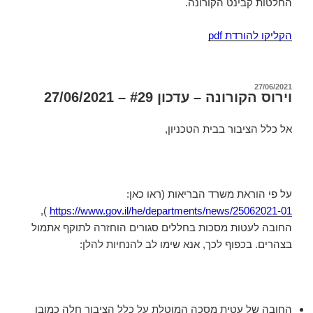
החלטות קבינט הקורונה.
הקליקו להורדת pdf
פורסם
27/06/2021
וירוס הקורונה – עדכון #29 – 27/06/2021
ב
אל כלל הציבור בבית הטכניון,
על פי הוראת משרד הבריאות (ראו כאן:
),
https://www.gov.il/he/departments/news/25062021-01
החובה לעטות מסכות בחללים סגורים הוחזרה לתוקף אתמול
בצהרים. בכפוף לכך, אנא שימו לב להנחיות להלן:
החובה של עטית מסכה המוטלת על כלל הציבור חלה כמובן