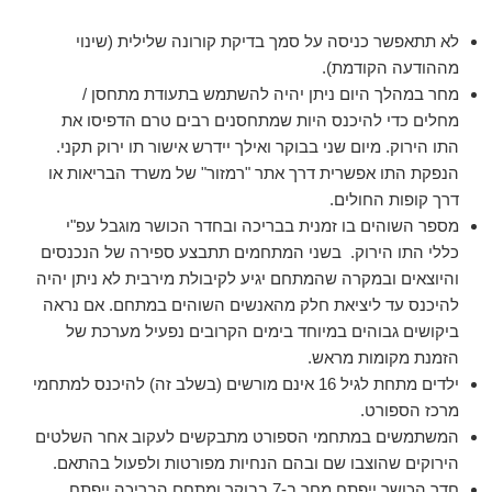
לא תתאפשר כניסה על סמך בדיקת קורונה שלילית (שינוי
מההודעה הקודמת).
מחר במהלך היום ניתן יהיה להשתמש בתעודת מתחסן /
מחלים כדי להיכנס היות שמתחסנים רבים טרם הדפיסו את
התו הירוק. מיום שני בבוקר ואילך יידרש אישור תו ירוק תקני.
הנפקת התו אפשרית דרך אתר "רמזור" של משרד הבריאות או
דרך קופות החולים.
מספר השוהים בו זמנית בבריכה ובחדר הכושר מוגבל עפ"י
כללי התו הירוק. בשני המתחמים תתבצע ספירה של הנכנסים
והיוצאים ובמקרה שהמתחם יגיע לקיבולת מירבית לא ניתן יהיה
להיכנס עד ליציאת חלק מהאנשים השוהים במתחם. אם נראה
ביקושים גבוהים במיוחד בימים הקרובים נפעיל מערכת של
הזמנת מקומות מראש.
ילדים מתחת לגיל 16 אינם מורשים (בשלב זה) להיכנס למתחמי
מרכז הספורט.
המשתמשים במתחמי הספורט מתבקשים לעקוב אחר השלטים
הירוקים שהוצבו שם ובהם הנחיות מפורטות ולפעול בהתאם.
חדר הכושר ייפתח מחר ב-7 בבוקר ומתחם הבריכה ייפתח