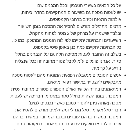
על כל הבאים בשערי הטכניון ובכל המבנים שבו.
יש לעטות מסכה גם בשיעורים המתקיימים בחדרי כיתות,
אולמות הרצאה וכיו"ב ברחבי הקמפוסים.
מרצים ומתרגלים מורשים להסיר את המסכה בזמן השיעור
ובלבד שישמרו על מרחק של 2 מטר לפחות מהקהל.
השיעורים והבחינות יתקיימו לפי לוח הזמנים המתוכנן. כמו כן,
כל הבחינות יתקיימו כמתוכנן באופן פיסי בקמפוס.
בשלב זה החובה לעטות מסיכה חלה גם על הנבחנים בחלל
סגור. אנחנו פועלים ע"מ לקבל פטור מחובה זו וככל שנצליח
נודיע על כך מיד.
אנשים הסובלים ממגבלה רפואית המונעת מהם לעטות מסכה
מתבקשים להצטייד באישור רפואי מתאים.
המתאמנים בחדר הכושר ואולם הספורט פטורים מחובת עטית
המסכה. בזמן השהות בחלל סגור במתחמי הבריכה יש לעטות
מסכה (אותה ניתן להסיר כמובן כאשר נכנסים למים)
חברי סגל אקדמי, סגל מנהלי ומשתלמים מורשים להסיר את
המסכה במשרד בו הם עובדים ובלבד שמדובר במשרד בו הם
עובדים לבד או חולקים עם עובד נוסף אחד. במקומות בהם