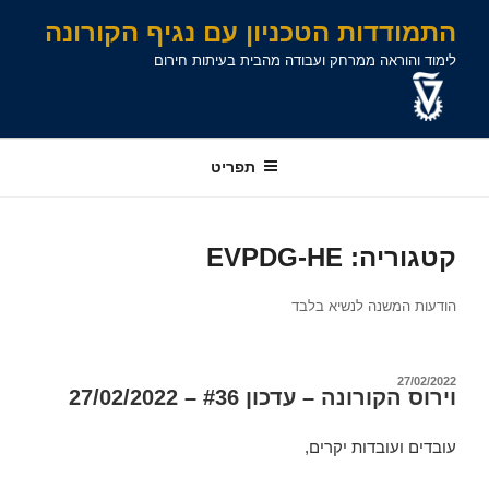
לג
לג
ילוג
התמודדות הטכניון עם נגיף הקורונה
תוכן
תוכן
ניווט
לימוד והוראה ממרחק ועבודה מהבית בעיתות חירום
תפריט
קטגוריה:
EVPDG-HE
הודעות המשנה לנשיא בלבד
פורסם
27/02/2022
וירוס הקורונה – עדכון #36 – 27/02/2022
ב
עובדים ועובדות יקרים,