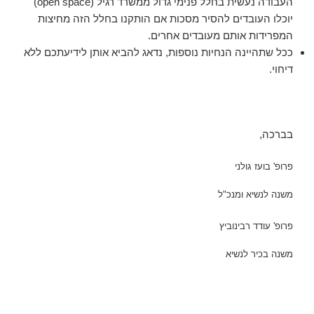
העבודה נעשית בחלל פנימי גדול ממשרד רגיל (open space)
יוכלו העובדים להסיר מסכות אם הותקנו בחלל הזה מחיצות
המפרידות אותם מעובדים אחרים.
ככל שתהיינה הנחיות נוספות, נדאג להביא אותן לידיעתכם ללא
דיחוי.
בברכה,
פרופ' בועז גולני
משנה לנשיא ומנכ"ל
פרופ' עודד רבינוביץ
משנה בכיר לנשיא