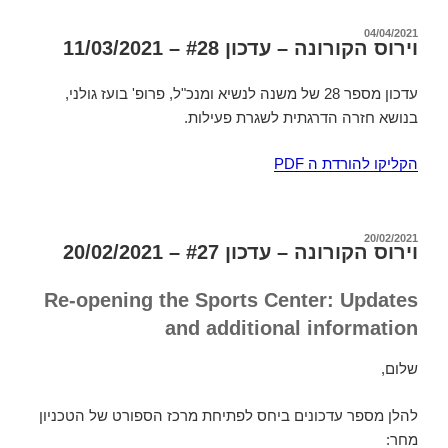
פורסם
04/04/2021
וירוס הקורונה – עדכון #28 – 11/03/2021
ב
עדכון מספר 28 של משנה לנשיא ומנכ"ל, פרופ' בועז גולני,
בנושא חזרה הדרגתית לשגרת פעילות.
הקליקו להורדת ה PDF
פורסם
20/02/2021
וירוס הקורונה – עדכון #27 – 20/02/2021
ב
Re-opening the Sports Center: Updates
and additional information
שלום,
להלן מספר עדכונים ביחס לפתיחת מרכז הספורט של הטכניון
מחר: