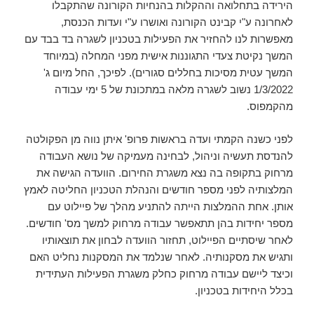
הירידה בתחלואה וההקלות בהנחיות הקורונה שהתקבלו
לאחרונה ע"י קבינט הקורונה ואושרו ע"י ועדות הכנסת,
מאפשרות לנו להחזיר את הפעילות בטכניון לשגרה בד בבד עם
המשך נקיטת צעדי התגוננות אישית מפני המחלה (במיוחד
המשך עטית מסיכות בחללים סגורים). לפיכך, החל מיום ג'
1/3/2022 נשוב לשגרה מלאה במתכונת של 5 ימי עבודה
מהקמפוס.
לפני כשנה הקמתי ועדה בראשות פרופ' איתן נווה מן הפקולטה
להנדסת תעשיה וניהול, לבחינה מעמיקה של נושא העבודה
מרחוק בתקופה בה נצא משגרת החירום. הוועדה הגישה את
המלצותיה לפני מספר חודשים והנהלת הטכניון החליטה לאמץ
אותן. אחת ההמלצות הייתה להתניע מהלך של פיילוט עם
מספר יחידות בהן תתאפשר עבודה מרחוק למשך מס' חודשים.
לאחר שיסתיים הפיילוט, תחזור הוועדה לבחון את תוצאותיו
ותגיש את מסקנותיה. לאחר שנלמד את המסקנות נחליט האם
וכיצד ליישם עבודה מרחוק כחלק משגרת הפעילות העתידית
בכלל היחידות בטכניון.