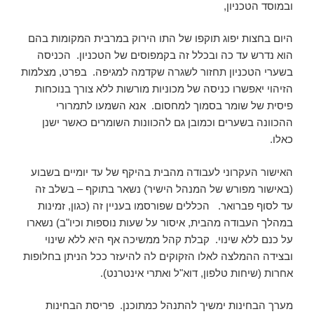
ובמוסד הטכניון,
היום בחצות יפוג תוקפו של התו הירוק במרבית המקומות בהם
הוא נדרש עד כה ובכלל זה בקמפוסים של הטכניון. הכניסה
בשערי הטכניון תחזור לשגרה שקדמה למגיפה. בפרט, מצלמות
הזיהוי יאפשרו כניסה של מכוניות מורשות ללא צורך בנוכחות
פיסית של שומר בסמוך למחסום. אנא השמעו לתמרורי
ההכוונה בשערים וכמובן גם להכוונות השומרים כאשר ישנן
כאלו.
האישור העקרוני לעבודה מהבית בהיקף של עד יומיים בשבוע
(באישור מפורש של המנהל הישיר) נשאר בתוקף – בשלב זה
עד לסוף פברואר. הכללים שפורסמו בעניין זה (כגון, זמינות
במהלך העבודה מהבית, איסור על שעות נוספות וכיו"ב) נשארו
על כנם ללא שינוי. קבלת קהל ממשיכה אף היא ללא שינוי
ובצידה ההמלצה לאלו הזקוקים לה להיעזר ככל הניתן בחלופות
אחרות (שיחות טלפון, דוא"ל ואתרי אינטרנט).
מערך הבחינות ימשיך להתנהל כמתוכנן. פריסת הבחינות