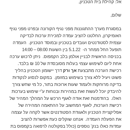
אל: קהילת בית הטכניון,
שלום,
במסגרת מערך ההתגוננות מפני נגיף הקורונה ובפרט מפני נגיף
האומיקרון, החלטנו להציב עמדה למכירת ערכות לבדיקה
עצמית לסטודנטים ועובדים בטכניון ובמוסד הטכניון. העמדה
תופעל החל ממחר ה- 5.1.22 בין השעות 08:00 – 14:00
בכניסה הראשית לבניין אולמן בלב הקמפוס. ניתן לרכוש ערכה
אחת ליום לשימוש עצמי בעלות מסובסדת של 10 ₪ בלבד.
רכישת הערכה מתבצעת
אך ורק
דרך יישומון הטכניון בהליך
פשוט ויעיל ללא צורך בשימוש במזומן. במקום לנסוע לנקודות
בדיקה מרוחקות ולעמוד שעות ארוכות בתור, כל מי שחש צורך
להיבדק יוכל לעשות זאת במהירות ובנוחות ע"י שימוש בערכות
האלו. בהזדמנות זאת אודה לאגף הרכש על המהלך המהיר של
רכישת הערכות, לאגף המחשוב על ההתאמה המהירה של
אפליקציית הטכניון ולאגודת הסטודנטים אשר לקחה על עצמה
את הפעלת העמדה. אנחנו שוקלים כעת אפשרות להציב
עמדות כאלו בנק' נוספים (כולל בפקולטה לרפואה בקמפוס בת