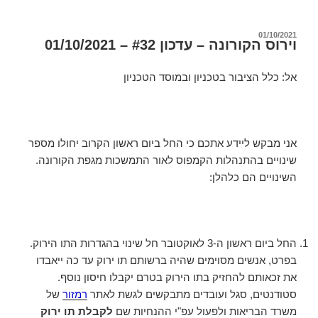
פורסם
01/10/2021
וירוס הקורונה – עדכון #32 – 01/10/2021
ב
אל: כלל הציבור בטכניון ובמוסד הטכניון
אני מבקש ליידע אתכם כי החל ביום ראשון הקרוב יחולו מספר
שינויים בהתנהלות הקמפוס לאור התמשכות מגפת הקורונה.
השינויים הם כלהלן:
החל ביום ראשון ה-3 לאוקטובר חל שינוי בהגדרות התו הירוק.
בפרט, אנשים מסוימים שהיה ברשותם תו ירוק עד כה ייאבדו
את זכאותם להחזיק בתו הירוק בטרם יקבלו חיסון נוסף.
סטודנטים, סגל ועובדים מתבקשים לגשת לאתר
רמזור
של
משרד הבריאות ולפעול עפ"י ההנחיות שם
לקבלת תו ירוק