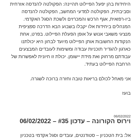
היחידות בהן יפעל הפיילוט תהיינה: הפקולטה להנדסה אזרחית
וסביבתית, הפקולטה למדעי המחשב, הפקולטה להנדסה
ביו-רפואית, אגף הרכש והמכרזים ולשכת הסגל האקדמי.
המנהלים ביחידות אלו יקבלו בשבוע הבא הדרכה ספציפית
מנציגי משאבי אנוש על אופן הפעלת הפיילוט. בפרט, אחת
הנקודות החשובות אותן הפיילוט מיועד לבחון היא יכולתנו
כארגון להגדיר תוכניות עבודה ומשימות לעובדים המבצעים
עבודתם מרחוק ואת מידת יישומן. יכולת זו חיונית לאפשרות של
הרחבת הפיילוט בעתיד.
אני מאחל לכולם בריאות טובה וחזרה ברוכה לשגרה.
בועז
פורסם
06/02/2022
וירוס הקורונה – עדכון #35 – 06/02/2022
ב
אל: בית הטכניון – סטודנטים, עובדים וסגל אקדמי בטכניון