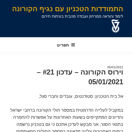
לג
לג
ילוג
התמודדות הטכניון עם נגיף הקורונה
תוכן
תוכן
ניווט
לימוד והוראה ממרחק ועבודה מהבית בעיתות חירום
תפריט
פורסם
05/01/2021
וירוס הקורונה – עדכון #21 –
ב
05/01/2021
אל בית הטכניון: סטודנטים, עובדים וחברי סגל,
במקביל לעלייה הדרמטית במספר חולי הקורונה ברחבי ישראל
והדיונים המתקיימים בשעות האחרונות על אפשרות להחמרה
בתנאי הסגר, אני מבקש לעדכן אתכם כי גם בטכניון נרשמה
בימים האחרונים עלייה מדאיגה במספר החולים המאומתים