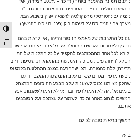
נותנים תמונה מהימנה ביותר (עד כה – 100% הצלחה) של
הימצאות חולים בבניינים מסוימים. צוות אחר בהובלת ד"ר
נעמה גבע זטורסקי מהפקולטה לרפואה ישיק בשבוע הבא
מערך זיהוי המבוסס על דגימות רוק (פרטים יופצו בהמשך).
הפעל/כ
עם כל החשיבות של מאמצי הניטור והזיהוי, אין לראות בהם
מתג גו
תחליף לאחריות האישית המוטלת על כל אחד מאיתנו. אני שב
וקורא לכל אחד מהמכותבים להקפיד על כל התקנות של התו
הסגול (ריחוק פיסי, מסיכה, הימנעות מהתקהלות, שטיפת ידיים
תדירה) קלה כחמורה. יתכן שההרעה במצב התחלואה בקמפוס
נובעת מרפיון מסוים שנגרם עקב התמשכות המשבר ויתכן
שחלק מאיתנו נכנס לשאננות עקב מבצע החיסונים המתנהל
בימים אלו. זה לא הזמן לרפיון ובוודאי לא הזמן לשאננות. אנא
המשיכו לנהוג באחריות כדי לשמור על עצמכם ועל הסובבים
אתכם.
המשך בריאות טובה לכולם,
בועז