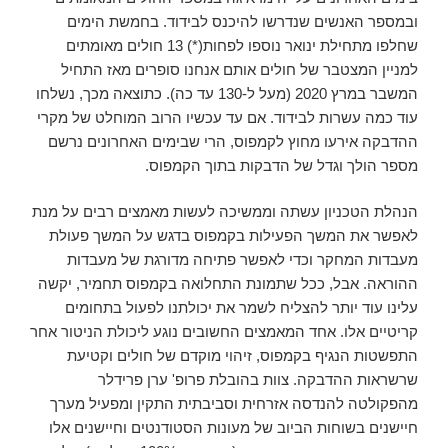
ובמספר האנשים שנדרשו להיכנס לבידוד. בחמשת הימים
שחלפו מתחילת ינואר נוספו לפחות(*) 13 חולים מאומתים
למניין המצטבר של חולים אותם אנחנו סופרים מאז התחיל
המשבר במרץ 2020 (מעל ל-130 עד כה). כתוצאה מכך, נשלחו
עוד כמה עשרות לבידוד. אם עד עכשיו הרוב המוחלט של מקרי
ההדבקה אירעו מחוץ לקמפוס, הרי שבימים האחרונים נרשם
מספר הולך וגדל של הדבקות בתוך הקמפוס.
הנהלת הטכניון עשתה וממשיכה לעשות מאמצים רבים על מנת
לאפשר את המשך הפעילות בקמפוס בדגש על המשך פעולת
מעבדות המחקר וכדי לאפשר פתיחה מדורגת של מעבדות
ההוראה. אבל, ככל שתמונת התחלואה בקמפוס תחמיר, יקשה
עלינו עוד יותר להצליח לשמר את יכולתנו לפעול בתחומים
קריטיים אלו. אחד המאמצים החשובים נוגע ליכולת הניטור אחר
התפשטות הנגיף בקמפוס, זיהוי מוקדם של חולים וקטיעת
שרשראות ההדבקה. צוות בהובלת פרופ' ערן פרידלר
מהפקולטה להנדסה אזרחית וסביבתית התקין ומפעיל מערך
חיישנים בשוחות הביוב של מעונות הסטודנטים וחיישנים אלו